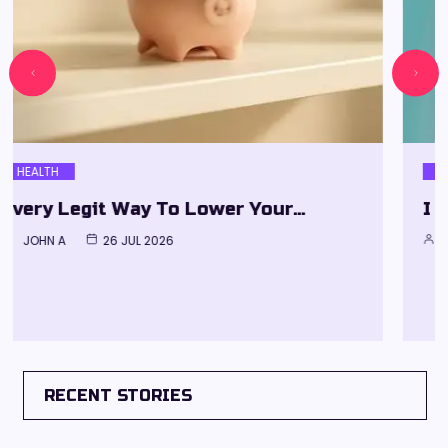
HEALTH
I Went Looking For A Biotech…
JOHN A
10 JUL 2026
RECENT STORIES