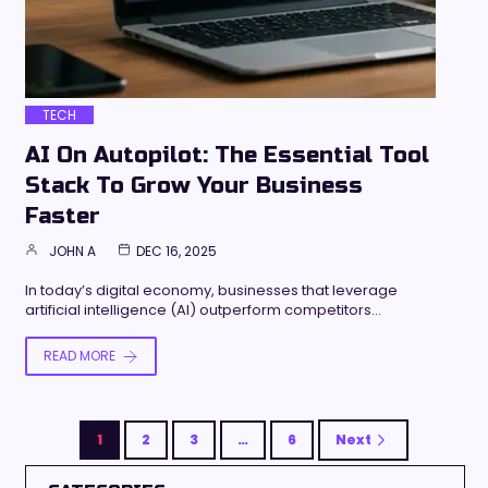
TECH
AI On Autopilot: The Essential Tool
Stack To Grow Your Business
Faster
JOHN A
DEC 16, 2025
In today’s digital economy, businesses that leverage
artificial intelligence (AI) outperform competitors…
READ MORE
1
2
3
…
6
Next